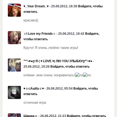
♥_Your Dream_♥
- 25.06.2012, 16:36
Войдите, чтобы
ответить
красиво))
☼I Love my Friends☼
- 25.06.2012, 18:42
Войдите,
чтобы ответить
Круто! Я очень люблю такие игры!
”*°•♥●ღ Я ( ♥ LOVE ♥) ЛЮ YOU УЛЫБКУღ*°•♥●
-
25.06.2012, 19:26
Войдите, чтобы ответить
клёвая ,мне очень понравилась!
♥☺сАшКа☺♥
- 26.06.2012, 05:54
Войдите, чтобы
ответить
отличная игра
Шишка☺
- 26.06.2012, 11:23
Войдите, чтобы ответить