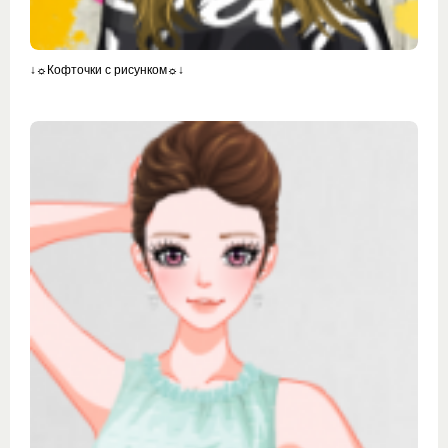
↓☼Кофточки с рисунком☼↓