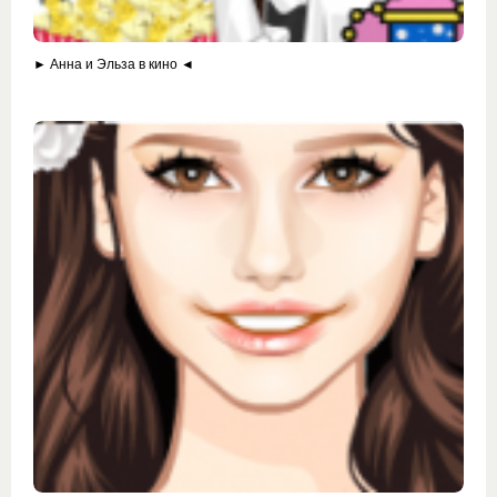
► Анна и Эльза в кино ◄