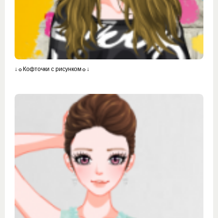
↓☼Кофточки с рисунком☼↓