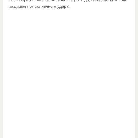
разнообразие шляпок на любой вкус! И да, она действительно
защищает от солнечного удара.