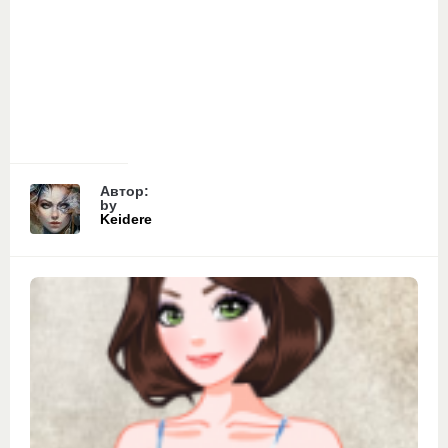
Автор:
by
Keidere