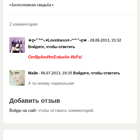
• Белоснежная свадьба •
2 комментария
★ღ•°˜”*°•.♥Loveliness♥.•°*”˜°•ღ★
- 28.06.2013, 15:32
Войдите, чтобы ответить
ОтВрАтИтЕлЬнАя ИгРа!
Майя
- 06.07.2013, 19:35
Войдите, чтобы ответить
А по моему нормальная
Добавить отзыв
Войди на сайт
чтобы оставить комментарий.