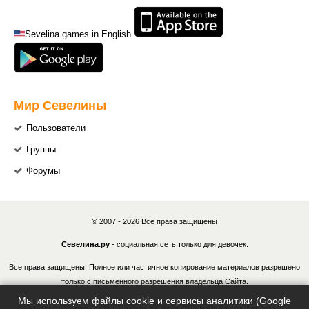
Sevelina games in English
Мир Севелины
Пользователи
Группы
Форумы
© 2007 - 2026 Все права защищены
Севелина.ру
- социальная сеть только для девочек.
Все права защищены. Полное или частичное копирование материалов разрешено
только с письменного разрешения владельца Сайта.
Мы используем файлы cookie и сервисы аналитики (Google
В случае обнаружения нарушений, виновные лица могут быть привлечены к