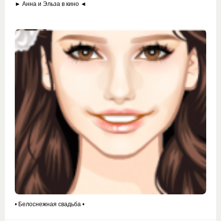
► Анна и Эльза в кино ◄
• Белоснежная свадьба •