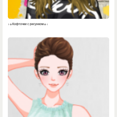
↓☼Кофточки с рисунком☼↓