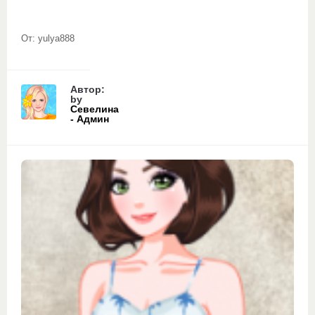
От: yulya888
Автор:
by
Севелина
- Админ