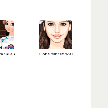
за в кино ◄
• Белоснежная свадьба •