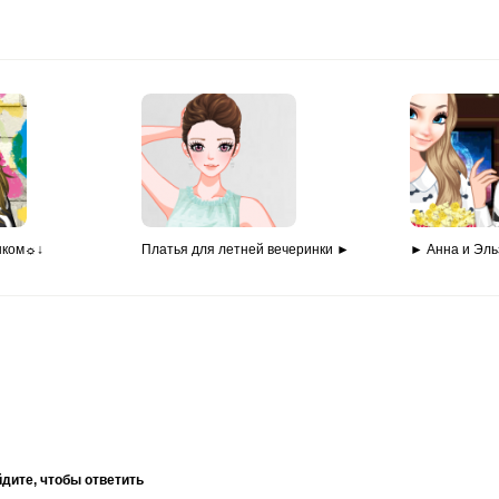
нком☼↓
Платья для летней вечеринки ►
► Анна и Эль
дите, чтобы ответить