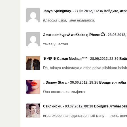
Tanya Springmay.
- 27.06.2012, 16:36
Войдите, что
Классня игра, мне нравится.
Эmø я ømkญcนλล ябλøkø ς iPhone Ѽ
- 28.06.2012,
такая ушастая
♛ √Iℙ ♛ Caмая Моdная****
- 28.06.2012, 22:36
Войд
Da, takaya ushastaya a eshe golva slishkom bolshay
♫Disney Star♫
- 30.06.2012, 18:25
Войдите, чтобы 
Она похожа на эльфика
Стилински.
- 03.07.2012, 00:18
Войдите, чтобы от
игра охеренная!единственный мину — лень дви