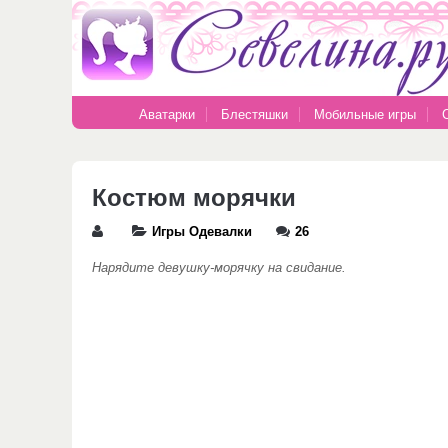
Аватарки
Блестяшки
Мобильные игры
Костюм морячки
Игры Одевалки
26
Нарядите девушку-морячку на свидание.