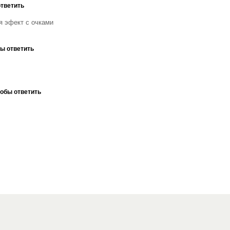
ответить
я эфект с очками
бы ответить
тобы ответить