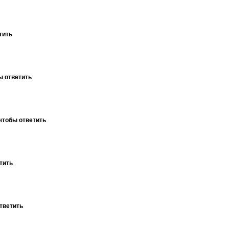
тить
ы ответить
чтобы ответить
тить
тветить