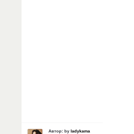
Автор: by
ladykama