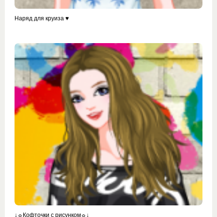
Наряд для круиза ♥
↓☼Кофточки с рисунком☼↓