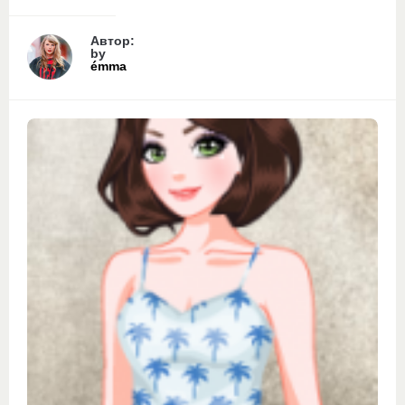
Автор:
by
émma