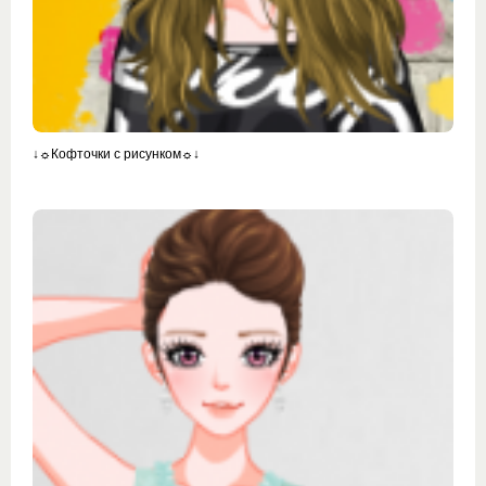
↓☼Кофточки с рисунком☼↓