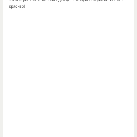
этом играет их стильная одежда, которую они умеют носить
красиво!