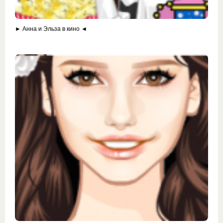
► Анна и Эльза в кино ◄