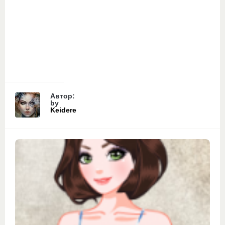
Автор:
by
Keidere