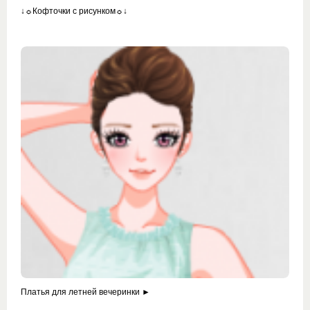
↓☼Кофточки с рисунком☼↓
Платья для летней вечеринки ►