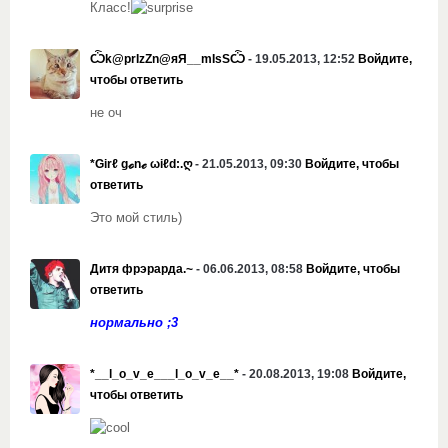
Класс!
Ѽk@prIzZn@яЯ__mIsSѼ
- 19.05.2013, 12:52
Войдите,
чтобы ответить
не оч
*Girℓ gℴnℯ ωiℓd:.ღ
- 21.05.2013, 09:30
Войдите, чтобы
ответить
Это мой стиль)
Дитя фрэрарда.~
- 06.06.2013, 08:58
Войдите, чтобы
ответить
нормально ;3
*__l_o_v_e___l_o_v_e__*
- 20.08.2013, 19:08
Войдите,
чтобы ответить