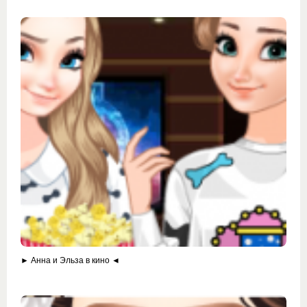
► Анна и Эльза в кино ◄