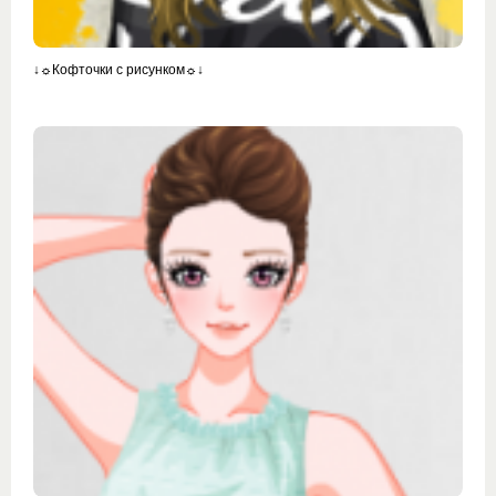
↓☼Кофточки с рисунком☼↓