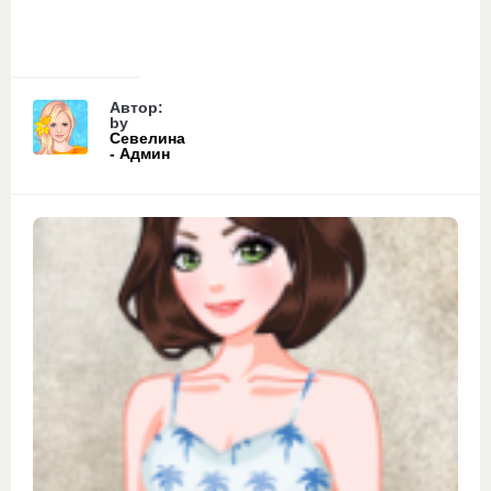
Автор:
by
Севелина
- Админ