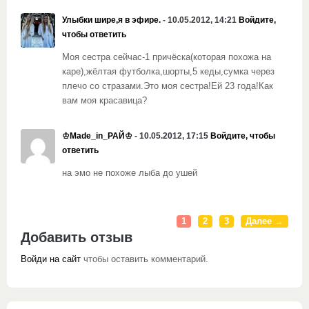
Улыбки шире,я в эфире.
- 10.05.2012, 14:21
Войдите,
чтобы ответить
Моя сестра сейчас-1 причёска(которая похожа на
каре),жёлтая футболка,шорты,5 кеды,сумка через
плечо со стразами.Это моя сестра!Ей 23 года!Как
вам моя красавица?
♔Madе_in_РАЙ♔
- 10.05.2012, 17:15
Войдите, чтобы
ответить
на эмо не похоже лыба до ушей
1
2
3
Далее →
Добавить отзыв
Войди на сайт
чтобы оставить комментарий.