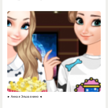
► Анна и Эльза в кино ◄