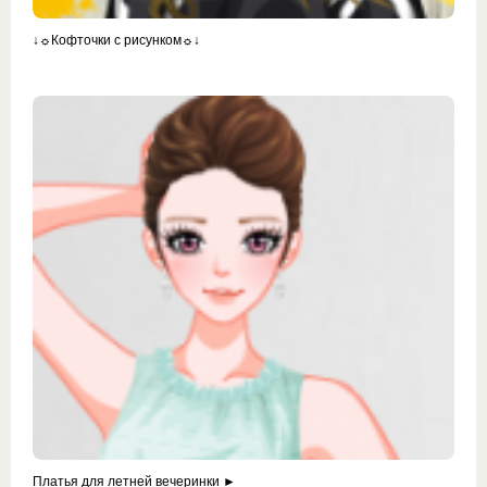
↓☼Кофточки с рисунком☼↓
Платья для летней вечеринки ►