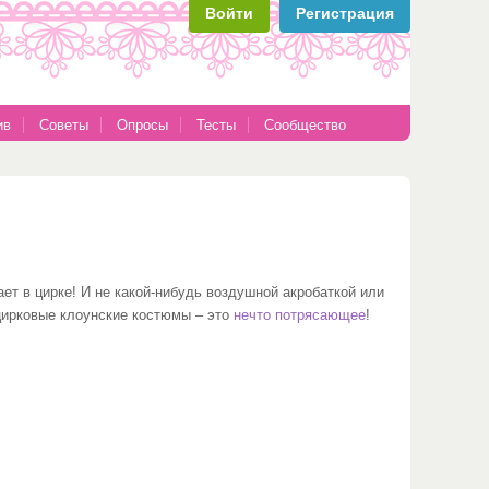
Войти
Регистрация
ив
Советы
Опросы
Тесты
Сообщество
ет в цирке! И не какой-нибудь воздушной акробаткой или
цирковые клоунские костюмы – это
нечто потрясающее
!