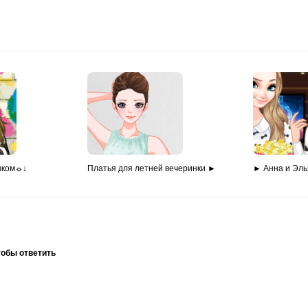
нком☼↓
Платья для летней вечеринки ►
► Анна и Эль
тобы ответить