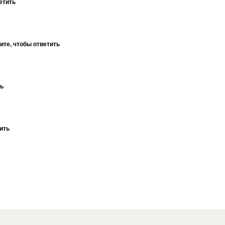
етить
ите, чтобы ответить
ть
ить