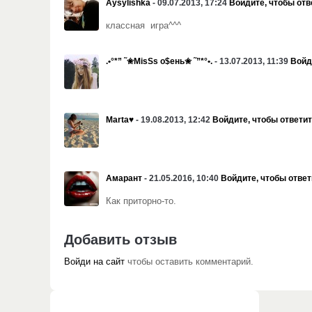
Aysylishka
- 09.07.2013, 17:24
Войдите, чтобы отв
классная игра^^^
.•°*” ˜✬MisSs o$ень✬ ˜”*°•.
- 13.07.2013, 11:39
Войд
Marta♥
- 19.08.2013, 12:42
Войдите, чтобы ответи
Амарант
- 21.05.2016, 10:40
Войдите, чтобы ответ
Как приторно-то.
Добавить отзыв
Войди на сайт
чтобы оставить комментарий.