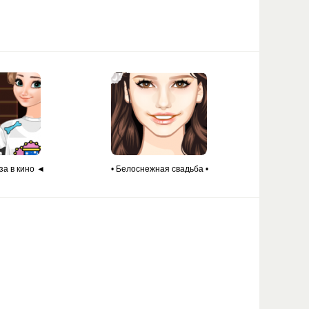
за в кино ◄
• Белоснежная свадьба •