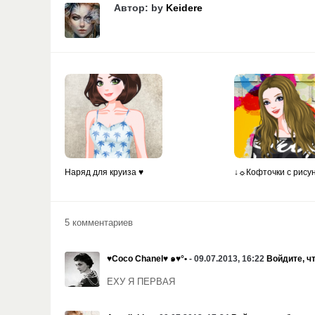
Автор: by
Keidere
Наряд для круиза ♥
↓☼Кофточки с рису
5 комментариев
♥Coco Chanel♥ ๑♥°•
- 09.07.2013, 16:22
Войдите, ч
ЕХУ Я ПЕРВАЯ