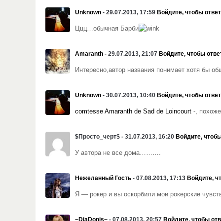
Unknown
- 29.07.2013, 17:59
Войдите, чтобы отве
Ццц…обычная Барби
Amaranth
- 29.07.2013, 21:07
Войдите, чтобы отве
Интересно,автор названия понимает хотя бы общ
Unknown
- 30.07.2013, 10:40
Войдите, чтобы отве
comtesse Amaranth de Sad de Loincourt
-, похож
$Просто_черт$ - 31.07.2013, 16:20
Войдите, чтобы
У автора не все дома……….
Нежеланный Гость
- 07.08.2013, 17:13
Войдите, ч
Я — рокер и вы оскорбили мои рокерские чувств
~DiaDonis~
- 07.08.2013, 20:57
Войдите, чтобы от