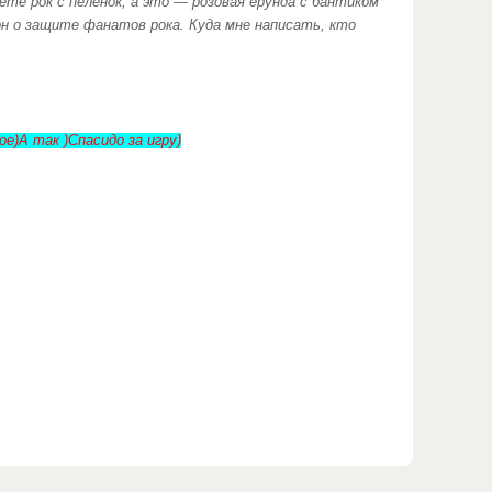
ете рок с пеленок, а это — розовая ерунда с бантиком
он о защите фанатов рока. Куда мне написать, кто
ное)А так
)Спасидо за игру)