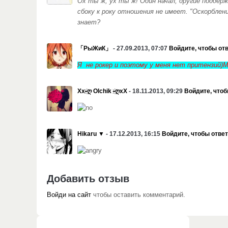
Ох ты ж, ух ты ж! Один начал, другие поддерж
сбоку к року отношения не имеет. "Оскорблен
знает?
「РыЖиК」
- 27.09.2013, 07:07
Войдите, чтобы от
Я не рокер и поэтому у меня нет притензий)
Xx•҉ღ Olchik •҉ღxX
- 18.11.2013, 09:29
Войдите, чтоб
Hikaru ▼
- 17.12.2013, 16:15
Войдите, чтобы отве
Добавить отзыв
Войди на сайт
чтобы оставить комментарий.