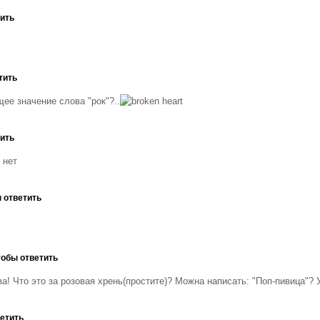
тить
тить
ее значение слова "рок"?..
тить
е нет
 ответить
тобы ответить
а! Что это за розовая хрень(простите)? Можна написать: "Поп-пивица"?
ветить