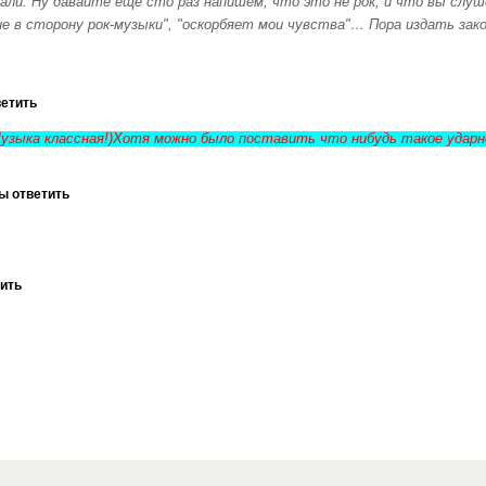
али. Ну давайте еще сто раз напишем, что это не рок, и что вы слуш
ие в сторону рок-музыки", "оскорбяет мои чувства"… Пора издать зак
ветить
Музыка классная!)Хотя можно было поставить что нибудь такое удар
ы ответить
тить