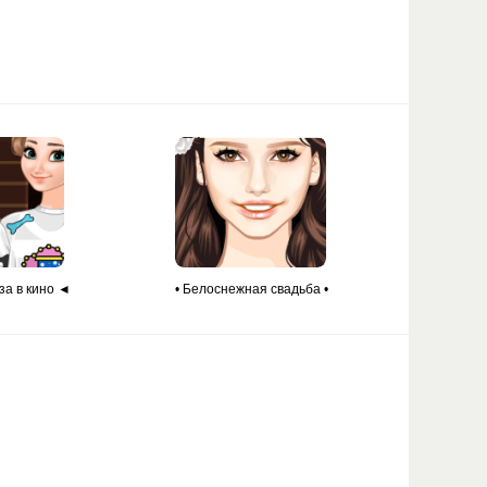
за в кино ◄
• Белоснежная свадьба •