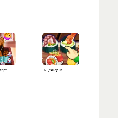
торт
Ниндзя суши