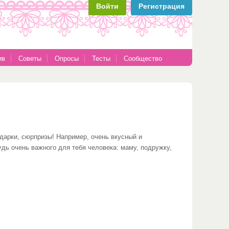
Войти
Регистрация
ив
Советы
Опросы
Тесты
Сообщество
одарки, сюрпризы! Например, очень вкусный и
удь очень важного для тебя человека: маму, подружку,