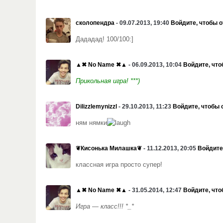
сколопендра
- 09.07.2013, 19:40
Войдите, чтобы о
Дададад! 100/100:]
▲✖ No Name ✖▲
- 06.09.2013, 10:04
Войдите, что
Прикольная игра! ***)
Dilizzlemynizzl
- 29.10.2013, 11:23
Войдите, чтобы 
ням нямки
❦Кисонька Милашка❦
- 11.12.2013, 20:05
Войдите
классная игра просто супер!
▲✖ No Name ✖▲
- 31.05.2014, 12:47
Войдите, что
Игра — класс!!! *_*