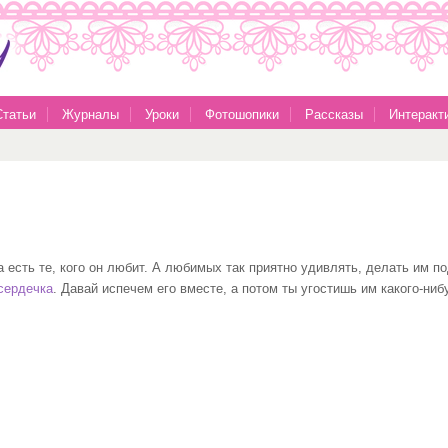
Статьи
Журналы
Уроки
Фотошопики
Рассказы
Интеракт
да есть те, кого он любит. А любимых так приятно удивлять, делать им п
сердечка
. Давай испечем его вместе, а потом ты угостишь им какого-ниб