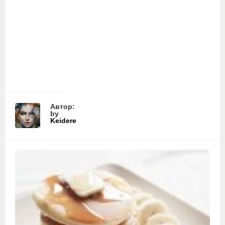
Автор:
by
Keidere