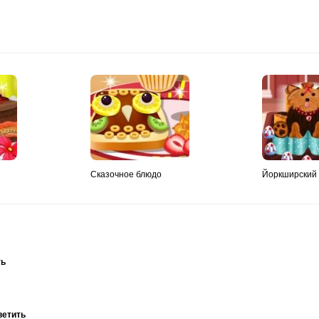
Сказочное блюдо
Йоркширский 
ть
ветить