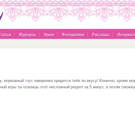
Статьи
Журналы
Уроки
Фотошопики
Рассказы
Интеракт
ку, морковный
торт
наверняка придется тебе по вкусу! Конечно, кроме мор
ой игры ты освоишь этот несложный рецепт за 5 минут, а потом сможеш