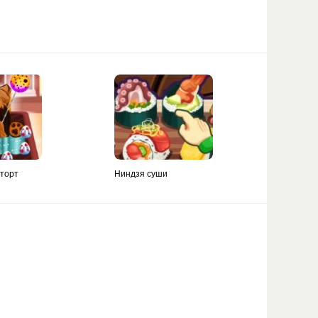
торт
Ниндзя суши