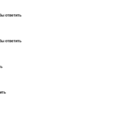
бы ответить
бы ответить
ть
ить