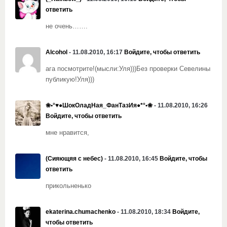
ответить
не очень…….
Alcohol
- 11.08.2010, 16:17
Войдите, чтобы ответить
ага посмотрите!(мысли:Уля)))Без проверки Севелины
публикую!Уля)))
❀•°♥●ШокОладНая_ФанТазИя●*°•❀
- 11.08.2010, 16:26
Войдите, чтобы ответить
мне нравится,
(Сияющяя с небес)
- 11.08.2010, 16:45
Войдите, чтобы
ответить
прикольненько
ekaterina.chumachenko
- 11.08.2010, 18:34
Войдите,
чтобы ответить