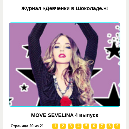
Журнал «Девченки в Шоколаде.»!
MOVE SEVELINA 4 выпуск
Страница 20 из 21
1
2
3
4
5
6
7
8
9