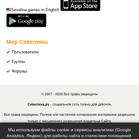
Sevelina games in English
Мир Севелины
Пользователи
Группы
Форумы
© 2007 - 2026 Все права защищены
Севелина.ру
- социальная сеть только для девочек.
Все права защищены. Полное или частичное копирование материалов разрешено
только с письменного разрешения владельца Сайта.
Мы используем файлы cookie и сервисы аналитики (Google
В случае обнаружения нарушений, виновные лица могут быть привлечены к
Analytics, Яндекс) для работы сайта и статистики посещений.
ответственности в соответствии с действующим законодательством Российской