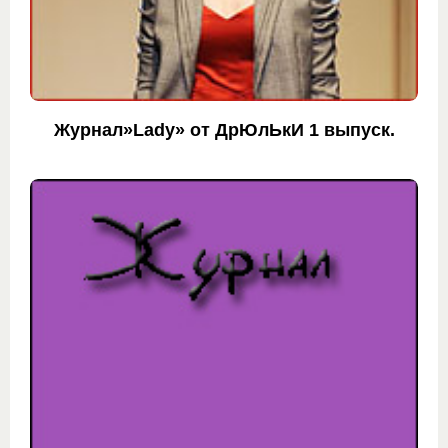
Журнал»Lady» от ДрЮлЬкИ 1 выпуск.