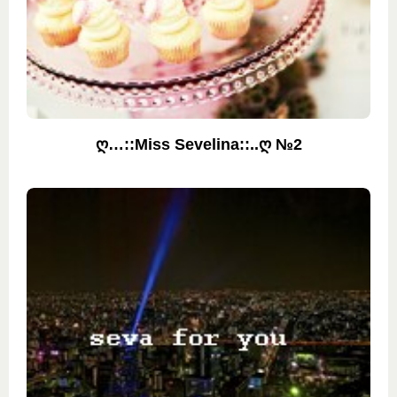
ღ…::Miss Sevelina::..ღ №2