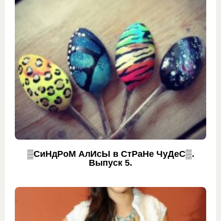
▒СиНдРоМ АлИсЫ в СтРаНе ЧуДеС▒.
Выпуск 5.