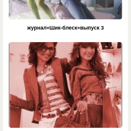
журнал»Шик-блеск»выпуск 3