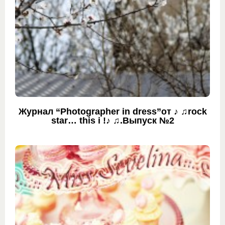
Журнал “Photographer in dress”от ♪ ♫rock
star… this i !♪ ♫.Выпуск №2