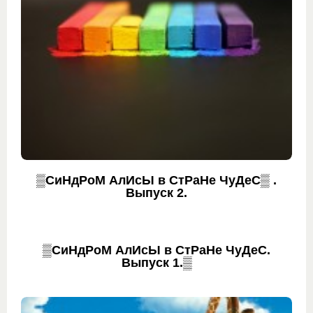
▒СиНдРоМ АлИсЫ в СтРаНе ЧуДеС▒ .
Выпуск 2.
▒СиНдРоМ АлИсЫ в СтРаНе ЧуДеС.
Выпуск 1.▒