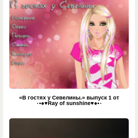
«В гостях у Севелины.» выпуск 1 от
٠•●♥Ray of sunshine♥●•٠