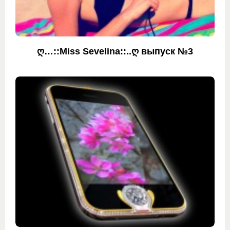
ღ…::Miss Sevelina::..ღ выпуск №3