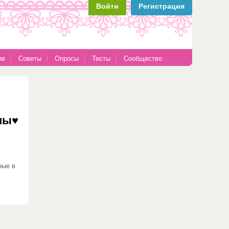
Войти
Регистрация
ив
Советы
Опросы
Тесты
Сообщество
ны♥
ные в