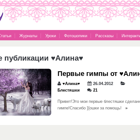
Статьи
Журналы
Уроки
Фотошопики
Рассказы
Интеракт
е публикации ♥Алина♥
Первые гимпы от ♥Али
♥Алина♥
26.04.2012
Блестяшки
21
Привет!Это мои первые блестяшки сделан
гимпе!Спасибо ]{ошки за помощь!
»