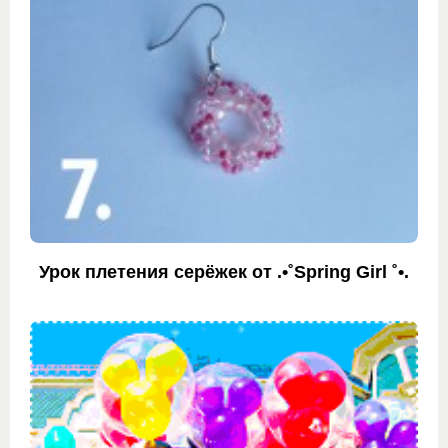
Урок плетения серёжек от .•˚Spring Girl ˚•.