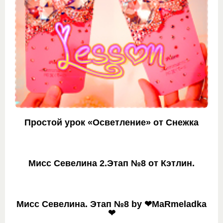
Простой урок «Осветление» от Снежка
Мисс Севелина 2.Этап №8 от Кэтлин.
Мисс Севелина. Этап №8 by ❤MaRmeladka
❤