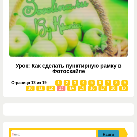
Урок: Как сделать пунктирную рамку в
Фотоскайпе
Страница 13 из 19
1
2
3
4
5
6
7
8
9
10
11
12
13
14
15
16
17
18
19