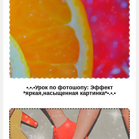
•.•.•Урок по фотошопу: Эффект
*яркая,насыщенная картинка*•.•.•