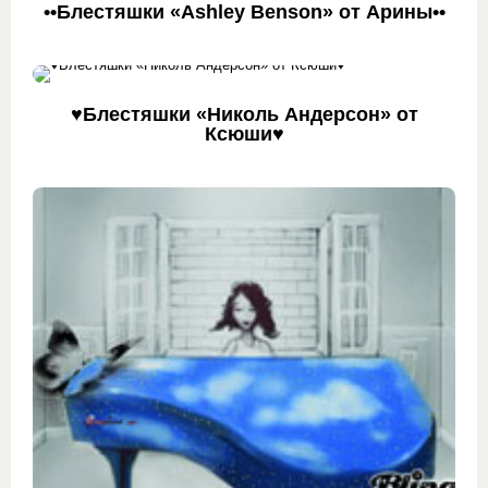
••Блестяшки «Ashley Benson» от Арины••
♥Блестяшки «Николь Андерсон» от
Ксюши♥