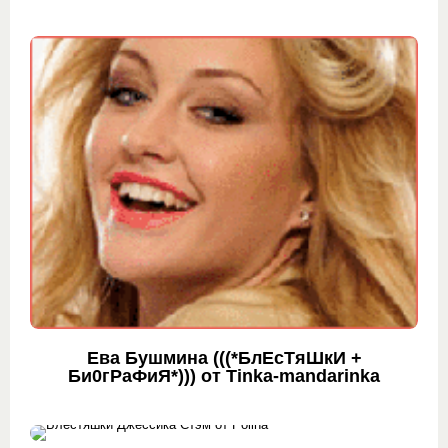
Ева Бушмина (((*БлЕсТяШкИ +
Би0гРаФиЯ*))) от Tinka-mandarinka