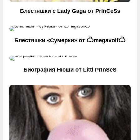
Блестяшки с Lady Gaga от PrInCeSs
Блестяшки «Сумерки» от ѼmegavolfѼ
Биография Нюши от Littl PrInSeS