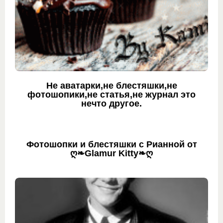
Не аватарки,не блестяшки,не
фотошопики,не статья,не журнал это
нечто другое.
Фотошопки и блестяшки с Рианной от
ღ❧Glamur Kitty❧ღ