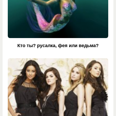
Кто ты? русалка, фея или ведьма?