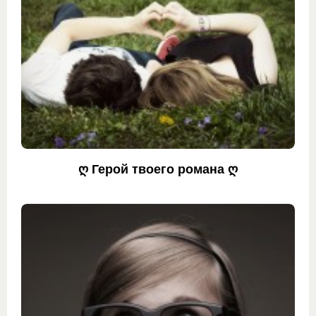
ღ Герой твоего романа ღ