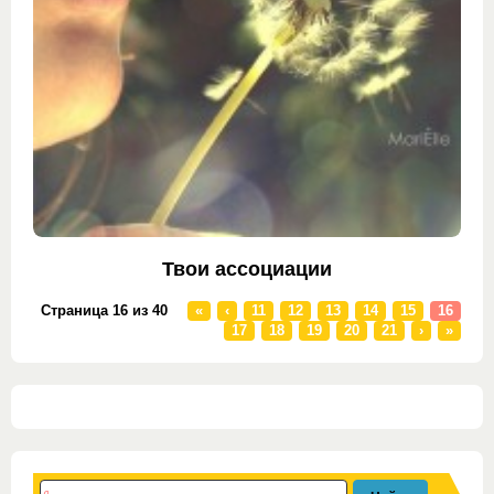
Твои ассоциации
Страница 16 из 40
«
‹
11
12
13
14
15
16
17
18
19
20
21
›
»