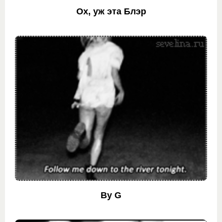
Ох, уж эта Блэр
By G