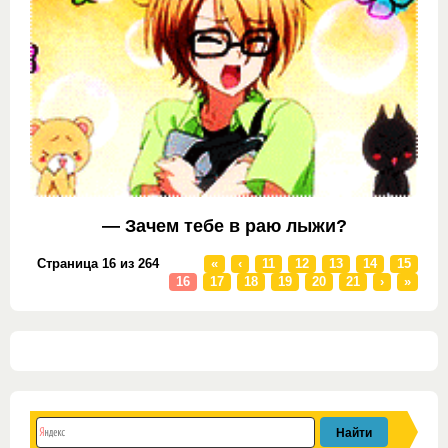
— Зачем тебе в раю лыжи?
Страница 16 из 264
«
‹
11
12
13
14
15
16
17
18
19
20
21
›
»