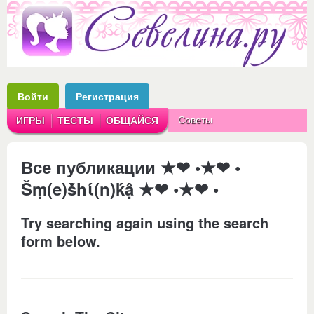
Войти
Регистрация
Советы
ИГРЫ
ТЕСТЫ
ОБЩАЙСЯ
Аватарки
Рассказы
Все публикации ★❤ •★❤ •
Šṃ(e)ṧhί(n)ḱậ ★❤ •★❤ •
Try searching again using the search
form below.