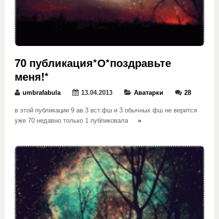
70 публикация*О*поздравьте
меня!*
umbrafabula
13.04.2013
Аватарки
28
в этой публикации 9 ав.3 вст.фш и 3 обычных фш не верится
уже 70 недавно только 1 публиковала
»