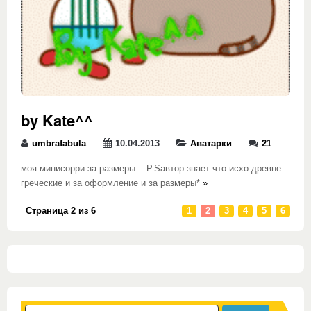
by Kate^^
umbrafabula
10.04.2013
Аватарки
21
моя минисорри за размеры P.Sавтор знает что исхо древне
греческие и за оформление и за размеры*
»
Страница 2 из 6
1
2
3
4
5
6