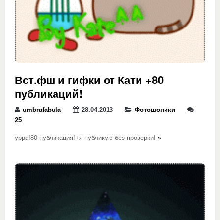
Вст.фш и гифки от Кати +80
публикаций!
umbrafabula
28.04.2013
Фотошопики
25
урра!80 публикация!+я публикую без проверки!
»