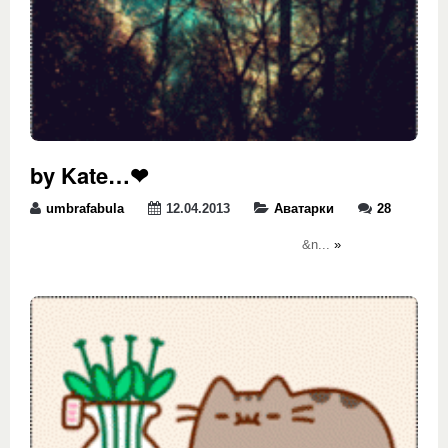
by Kate…❤
umbrafabula
12.04.2013
Аватарки
28
&n...
»