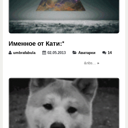
Именное от Кати:*
umbrafabula
02.05.2013
Аватарки
14
&nbs...
»