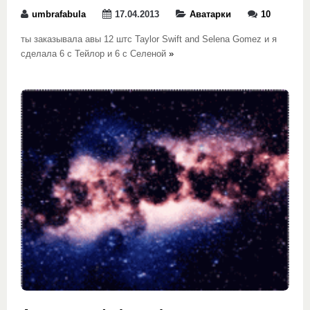
umbrafabula
17.04.2013
Аватарки
10
ты заказывала авы 12 штс Taylor Swift and Selena Gomez и я
сделала 6 с Тейлор и 6 с Селеной
»