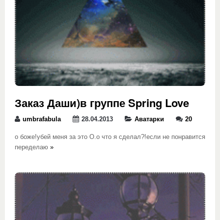
Заказ Даши)в группе Spring Love
umbrafabula
28.04.2013
Аватарки
20
о боже!убей меня за это О.о что я сделал?!если не понравится
переделаю
»