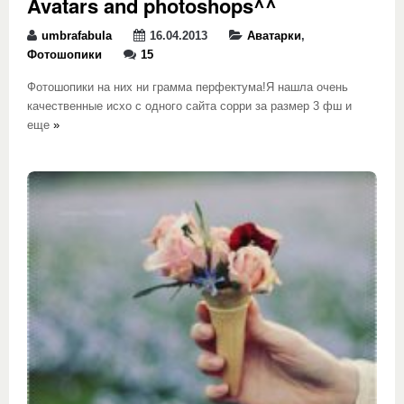
Avatars and photoshops^^
umbrafabula
16.04.2013
Аватарки
,
Фотошопики
15
Фотошопики на них ни грамма перфектума!Я нашла очень
качественные исхо с одного сайта сорри за размер 3 фш и
еще
»