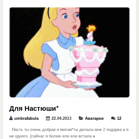
Для Настюши*
umbrafabula
22.04.2013
Аватарки
12
Насть ты очень добрая и милая*ты делала мне 2 подарка а я
не одного..(сейчас я болею еле еле встала
»