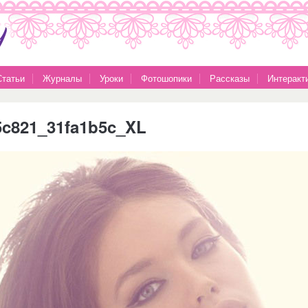
Статьи
Журналы
Уроки
Фотошопики
Рассказы
Интеракт
5c821_31fa1b5c_XL