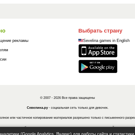
но
Выбрать страну
щение рекламы
Sevelina games in English
елям
сии
© 2007 - 2026 Все права защищены
Севелина.ру
- социальная сеть только для девочек.
олное или частичное копирование материалов разрешено только с письменного разре
ные лица могут быть привлечены к ответственности в соответствии с действующим з
налитики (Google Analytics, Яндекс) для работы сайта и статисти