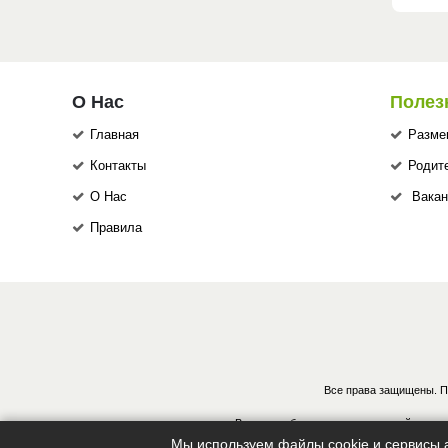
О Нас
Полез
Главная
Разме
Контакты
Родит
О Нас
Вакан
Правила
Все права защищены. П
В случае обнаружения нарушений, винов
Мы используем файлы cookie и сервисы а