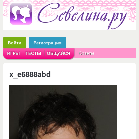
Войти
Регистрация
Советы
ИГРЫ
ТЕСТЫ
ОБЩАЙСЯ
Аватарки
Рассказы
x_e6888abd