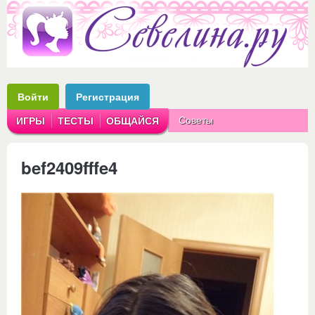
Войти
Регистрация
Советы
ИГРЫ
ТЕСТЫ
ОБЩАЙСЯ
Аватарки
Рассказы
bef2409fffe4