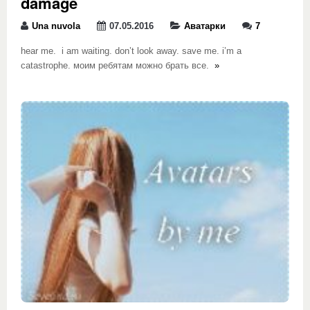
damage
Una nuvola
07.05.2016
Аватарки
7
hear me. i am waiting. don’t look away. save me. i’m a
catastrophe. моим ребятам можно брать все.
»