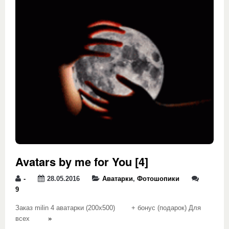
Avatars by me for You [4]
-
28.05.2016
Аватарки
,
Фотошопики
9
Заказ milin 4 аватарки (200х500) + бонус (подарок) Для
всех
»