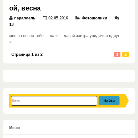
ой, весна
параллель
02.05.2016
Фотошопики
13
мне на север тебе — на юг давай завтра увидимся вдруг
»
Страница 1 из 2
1
2
Меню