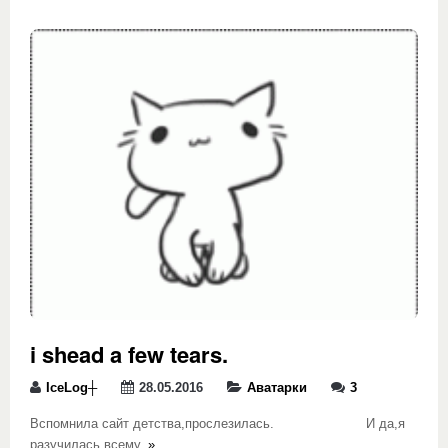
i shead a few tears.
IceLog┼
28.05.2016
Аватарки
3
Вспомнила сайт детства,прослезилась. И да,я
разучилась всему.
»