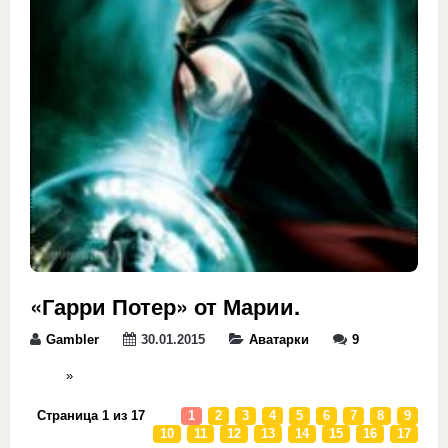
«Гарри Потер» от Марии.
Gambler
30.01.2015
Аватарки
9
»
Страница 1 из 17
1
2
3
4
5
6
7
8
9
10
11
12
13
14
15
16
17