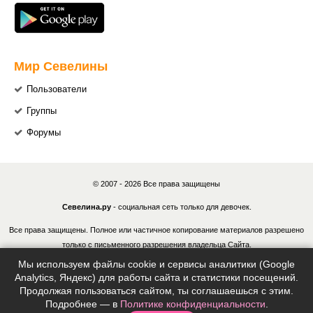
Мир Севелины
Пользователи
Группы
Форумы
© 2007 - 2026 Все права защищены
Севелина.ру
- социальная сеть только для девочек.
Все права защищены. Полное или частичное копирование материалов разрешено
только с письменного разрешения владельца Сайта.
Мы используем файлы cookie и сервисы аналитики (Google
В случае обнаружения нарушений, виновные лица могут быть привлечены к
Analytics, Яндекс) для работы сайта и статистики посещений.
ответственности в соответствии с действующим законодательством Российской
Продолжая пользоваться сайтом, ты соглашаешься с этим.
Федерации.
Подробнее — в
Политике конфиденциальности
.