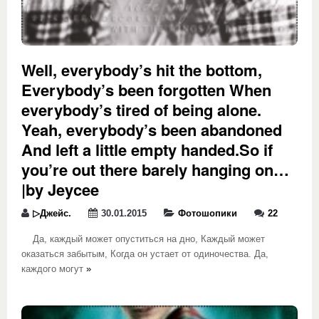
Well, everybody’s hit the bottom,
Everybody’s been forgotten When
everybody’s tired of being alone.
Yeah, everybody’s been abandoned
And left a little empty handed.So if
you’re out there barely hanging on…
|by Jeycee
▷Джейс.
30.01.2015
Фотошопики
22
Да, каждый может опуститься на дно, Каждый может
оказаться забытым, Когда он устает от одиночества. Да,
каждого могут
»