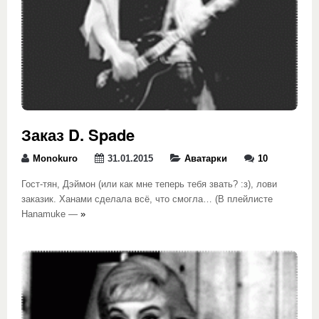
Заказ D. Spade
Monokuro
31.01.2015
Аватарки
10
Гост-тян, Дэймон (или как мне теперь тебя звать? :з), лови
заказик. Ханами сделала всё, что смогла… (В плейлисте
Hanamuke —
»