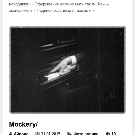
исходники». «Оформление должно быть таким. Как-бы
эксперимент » Надписи есть везде. жизнь и
»
Mockery/
Айронс
31.01.2015
Фотошопики
10