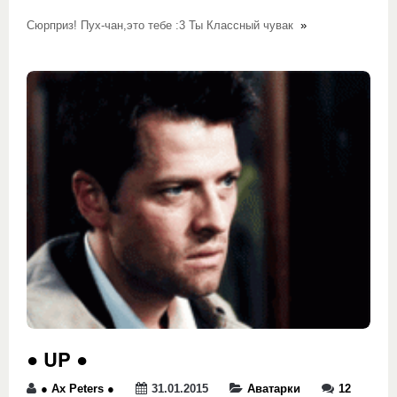
Сюрприз! Пух-чан,это тебе :3 Ты Классный чувак
»
● UP ●
● Ax Peters ●
31.01.2015
Аватарки
12