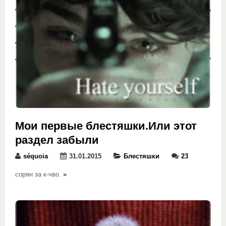
Мои первые блестяшки.Или этот
раздел забыли
séquoia
31.01.2015
Блестяшки
23
сорян за к-чво.
»