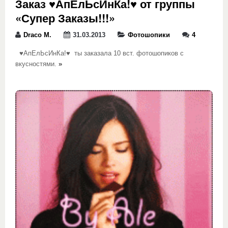
Заказ ♥АпЕлЬсИнКа!♥ от группы
«Супер Заказы!!!»
Draco M.
31.03.2013
Фотошопики
4
♥АпЕлЬсИнКа!♥ ты заказала 10 вст. фотошопиков с
вкусностями.
»