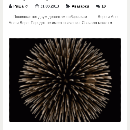
Риша ♡
31.03.2013
Аватарки
18
Посвящается двум девочкам-сибирячкам — Вере и Ане.
Ане и Вере. Порядок не имеет значения. Сначала может
»