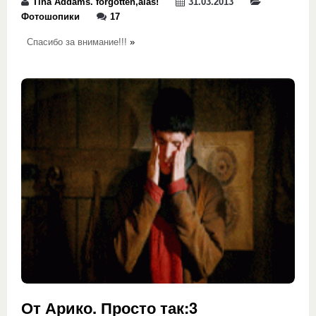
Tina Addams. forgotten,alas!
31.03.2013
Фотошопики
17
Спасибо за внимание!!!
»
От Арико. Просто так:3