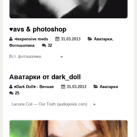
♥avs & photoshop
⊲expensive meds
31.03.2013
Аватарки
,
Фотошопики
32
Вст. фотошопики.
»
Аватарки от dark_doll
♠Dark Doll♠ - Вечная
31.03.2013
Аватарки
25
Lacuna Coil — Our Truth (audiopoisk.com)
»