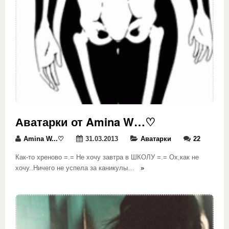
Аватарки от Amina W…♡
Amina W...♡
31.03.2013
Аватарки
22
Как-то хреново =.= Не хочу завтра в ШКОЛУ =.= Ох,как не
хочу..Ничего не успела за каникулы…
»