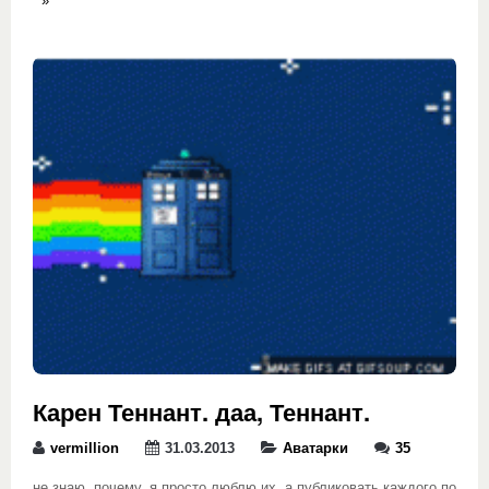
»
Карен Теннант. даа, Теннант.
vermillion
31.03.2013
Аватарки
35
не знаю, почему. я просто люблю их, а публиковать каждого по