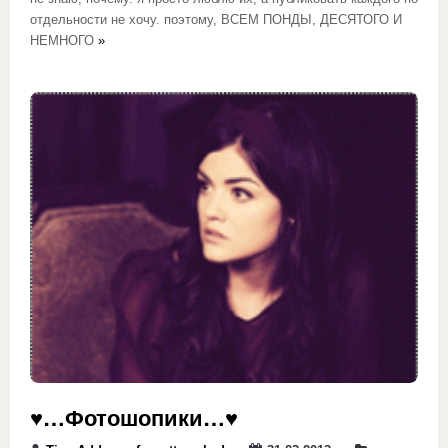
отдельности не хочу. поэтому, ВСЕМ ПОНДЫ, ДЕСЯТОГО И
НЕМНОГО
»
♥…Фотошопики…♥