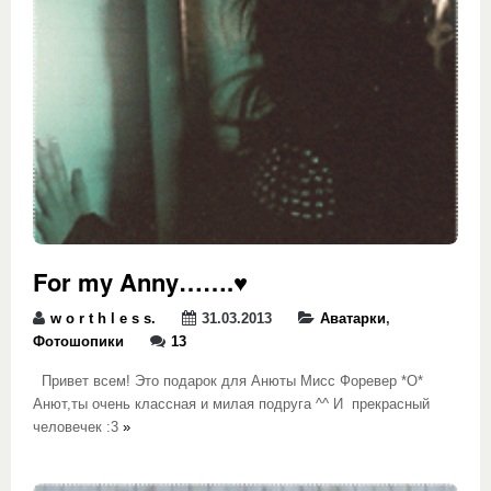
For my Anny…….♥
w o r t h l e s s.
31.03.2013
Аватарки
,
Фотошопики
13
Привет всем! Это подарок для Анюты Мисс Форевер *О*
Анют,ты очень классная и милая подруга ^^ И прекрасный
человечек :3
»