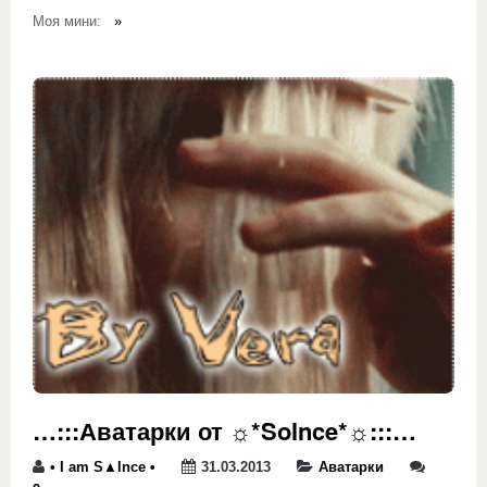
Моя мини:
»
…:::Аватарки от ☼*Solnce*☼:::…
• I am S▲lnce •
31.03.2013
Аватарки