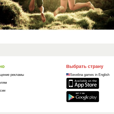
но
Выбрать страну
щение рекламы
Sevelina games in English
елям
сии