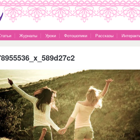
Статьи
Журналы
Уроки
Фотошопики
Рассказы
Интеракт
78955536_x_589d27c2